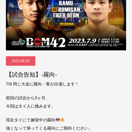
2023.06.20
【試合告知】-羅向-
7/9 同じ大会に羅向・誓が出場します！
前回の試合から3ヶ月、
今回はタイ人に挑みます。
現在タイにて練習中の羅向
強くなって帰ってくる羅向にご期待ください。