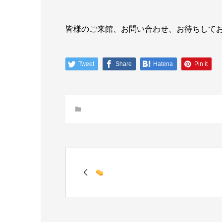
皆様のご来館、お問い合わせ、お待ちして
Tweet
Share
Hatena
Pin it
未分類
年末大掃除&#x...