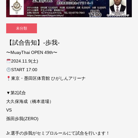
未分類
【試合告知】-歩我-
〜MuayThai OPEN 49th〜
2024.11.9(土)
START 17:00
東京・墨田区体育館 ひがしんアリーナ
▼第2試合
大久保海成（橋本道場）
VS
孫田歩我(ZERO)
Jr.選手の歩我がセミプロルールにて試合を行います！