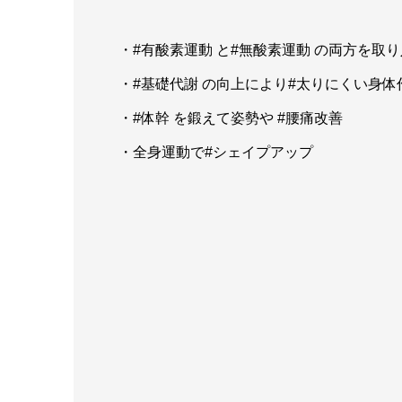
・#有酸素運動 と#無酸素運動 の両方を取
・#基礎代謝 の向上により#太りにくい身体
・#体幹 を鍛えて姿勢や #腰痛改善
・全身運動で#シェイプアップ