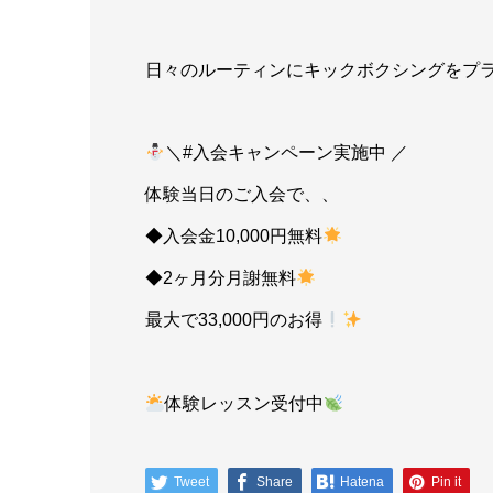
日々のルーティンにキックボクシングをプ
＼#入会キャンペーン実施中 ／
体験当日のご入会で、、
◆︎入会金10,000円無料
◆︎2ヶ月分月謝無料
最大で33,000円のお得
体験レッスン受付中
Tweet
Share
Hatena
Pin it