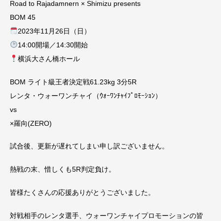
Road to Rajadamnern × Shimizu presents
BOM 45
2023年11月26日（日）
14:00開場／14:30開始
横浜大さん橋ホール
BOM ライト級王者決定戦61.23kg 3分5R
レンタ・ウォーワンチャイ（ｳｫｰﾜﾝﾁｬｲﾌﾟﾛﾓｰｼｮﾝ）
vs
×羅向(ZERO)
試合後、更新が遅れてしまい申し訳ございません。
熱戦の末、惜しくも5R判定負け。
皆様たくさんの応援ありがとうございました。
対戦相手のレンタ選手、ウォーワンチャイプロモーションの皆