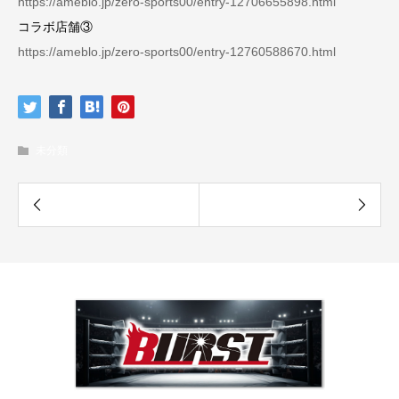
https://ameblo.jp/zero-sports00/entry-12706655898.html
コラボ店舗③
https://ameblo.jp/zero-sports00/entry-12760588670.html
未分類