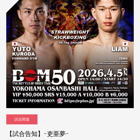
試合関連
【試合告知】ｰ吏亜夢ｰ