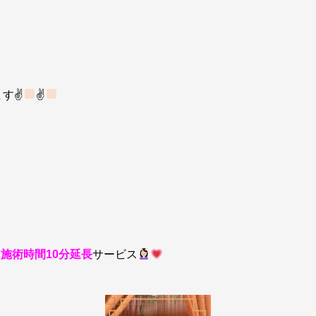
ます✌
✌
、
施術時間10分延長
サービス