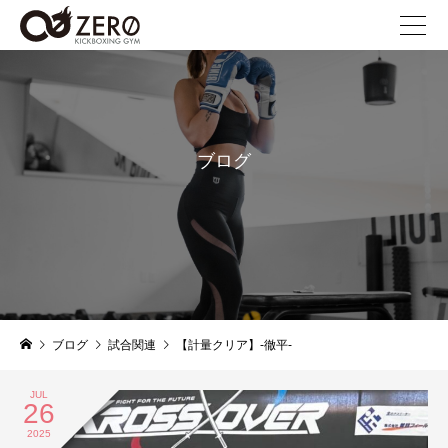
ブログ
blog
ブログ
試合関連
【計量クリア】-徹平-
JUL
26
2025