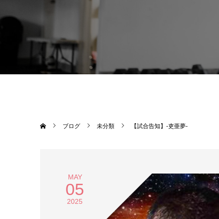
ブログ
未分類
【試合告知】-吏亜夢-
MAY
05
2025