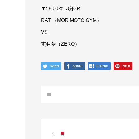
▼58.00kg 3分3R
RAT （MORIMOTO GYM）
VS
吏亜夢（ZERO）
Tweet
Share
Hatena
Pin it
未分類
GW営業のお知ら...